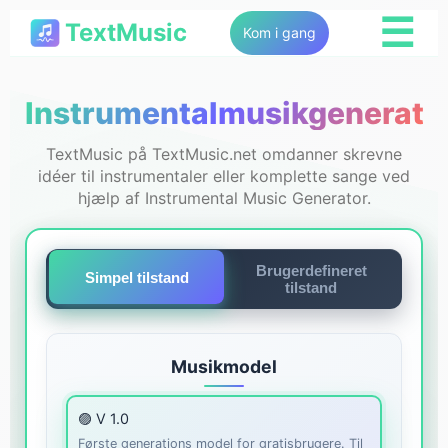
☰
TextMusic
Kom i gang
Instrumentalmusikgenerato
TextMusic på TextMusic.net omdanner skrevne
idéer til instrumentaler eller komplette sange ved
hjælp af Instrumental Music Generator.
Brugerdefineret
Simpel tilstand
tilstand
Musikmodel
🟣 V 1.0
Første generations model for gratisbrugere. Til