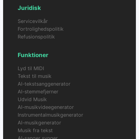
Juridisk
Servicevilkår
Fortrolighedspolitik
Refusionspolitik
Funktioner
Lyd til MIDI
Tekst til musik
AI-tekstsanggenerator
AI-stemmefjerner
Udvid Musik
AI-musikvideegenerator
Instrumentalmusikgenerator
AI-musikgenerator
Musik fra tekst
AI-sanger synger