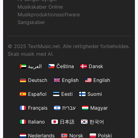
Musikskaber Online
Musikproduktionssoftware
Sangskaber
© 2025 TextMusic.net. Alle rettigheder forbeholdes.
Skab musik med AI.
العربية
Čeština
Dansk
Deutsch
English
English
Español
Eesti
Suomi
Français
עברית
Magyar
Italiano
日本語
한국어
Nederlands
Norsk
Polski