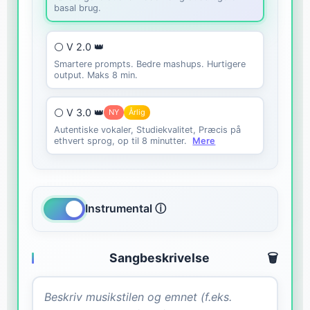
basal brug.
⚪ V 2.0 👑
Smartere prompts. Bedre mashups. Hurtigere
output. Maks 8 min.
⚪ V 3.0 👑
NY
Årlig
Autentiske vokaler, Studiekvalitet, Præcis på
ethvert sprog, op til 8 minutter.
Mere
Instrumental ⓘ
Sangbeskrivelse
🗑️