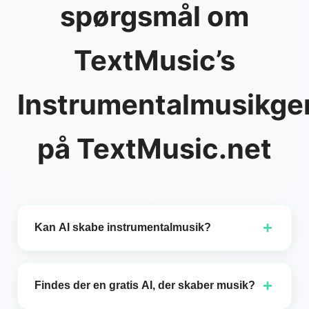
spørgsmål om
TextMusic’s
Instrumentalmusikge
på TextMusic.net
+
Kan AI skabe instrumentalmusik?
Ja, AI kan skabe instrumentalmusik! Takket være
fremskridt inden for maskinlæring og dybe neurale
+
Findes der en gratis AI, der skaber musik?
netværk er AI nu i stand til at generere musik i