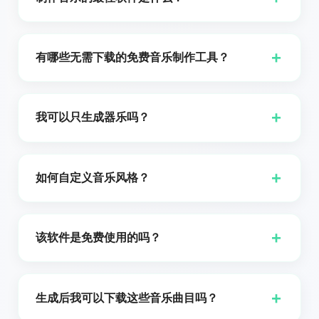
制作音乐的最佳软件取决于你的目标,技能水平和偏好功
能。如果你在寻找专业级工具,诸如 Ableton Live,FL
+
有哪些无需下载的免费音乐制作工具？
Studio,Logic Pro X 和 Pro Tools 这样的数字音频工作
站（DAW）是对初学者和专家来说的顶级选择。然而,如
如果您正在寻找无需下载且免费的音乐制作工具,Gsong
果你想要一个直观,免费且功能强大的选项,TextMusic AI
AI 的“音乐制作软件”是您的理想选择。这个基于浏览器
+
我可以只生成器乐吗？
的“音乐制作软件”非常适合你。它提供实时协作,AI 辅助
的平台允许您在任何有网络连接的设备上创建,编辑和制
作曲以及丰富的虚拟乐器库。无论你是经验丰富的制作
作高质量曲目。它配备了由 AI 驱动的作曲工具,丰富的
是的，TextMusic.net 允许你根据偏好生成带歌词的曲
人还是业余爱好者,该平台都提供了从浏览器直接创建工
循环和样本库以及用户友好的编辑选项,非常适合初学者
目或纯伴奏版本。
作室级音乐所需的所有功能,无需下载或订阅。
+
如何自定义音乐风格？
和专业人士。无需订阅或安装,这款工具消除了所有障碍,
让您专注于创意和创新。无论您是在家还是在旅途中,都
只需选择您想要的风格或场景，软件就会将构图调整为
可以立即开始制作音乐。
适合该流派或氛围。
+
该软件是免费使用的吗？
是的，您可以免费试用 TextMusic.net。没有隐藏费
用，且无需登录即可开始使用该软件。
+
生成后我可以下载这些音乐曲目吗？