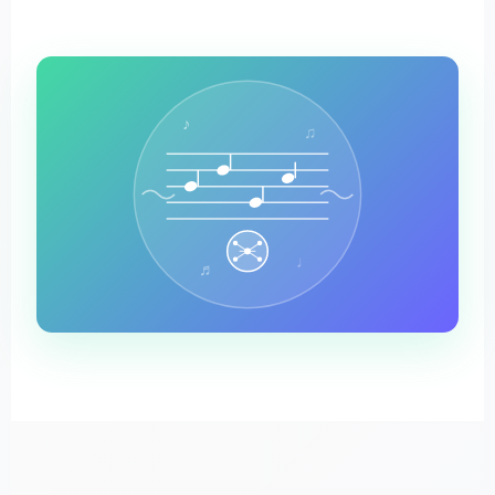
♪
♫
♩
♬