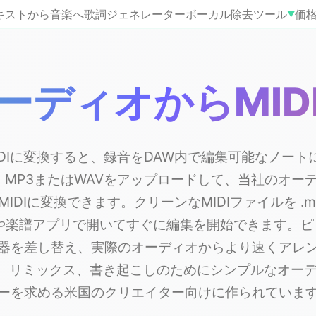
キストから音楽へ
歌詞ジェネレーター
ボーカル除去
ツール
価
▼
ーディオからMID
IDIに変換すると、録音をDAW内で編集可能なノート
etでは、MP3またはWAVをアップロードして、当社のオー
IDIに変換できます。クリーンなMIDIファイルを .m
や楽譜アプリで開いてすぐに編集を開始できます。ピ
器を差し替え、実際のオーディオからより速くアレ
、制作、リミックス、書き起こしのためにシンプルなオーデ
ーを求める米国のクリエイター向けに作られていま