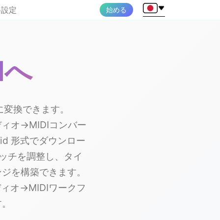
格設定
始める
Iへ
に変換できます。
ディオ→MIDIコンバー
id 形式でダウンロー
ッチを調整し、タイ
ンジを構築できます。
ィオ→MIDIワークフ
す。