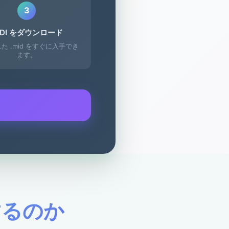
3
IDI をダウンロード
た .mid をすぐに入手でき
ます。
するのか