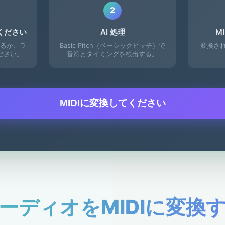
2
ください
AI 処理
M
るか、ラ
Basic Pitch（ベーシックピッチ）で
変換され
ださい。
音符とタイミングを検出する。
MIDIに変換してください
ーディオをMIDIに変換