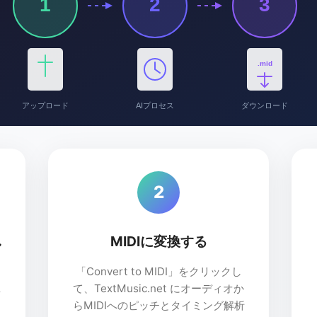
1
2
3
.mid
アップロード
AIプロセス
ダウンロード
2
し
MIDIに変換する
「Convert to MIDI」をクリックし
て、TextMusic.net にオーディオか
ッ
らMIDIへのピッチとタイミング解析