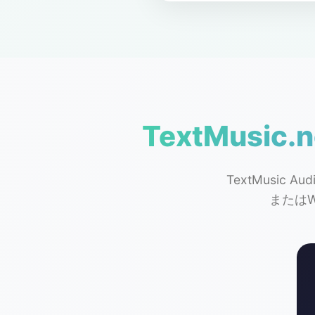
TextMusi
TextMusic A
またはW