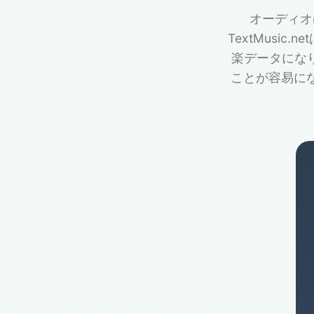
オーディオ
TextMusi
楽データにな
ことが容易に