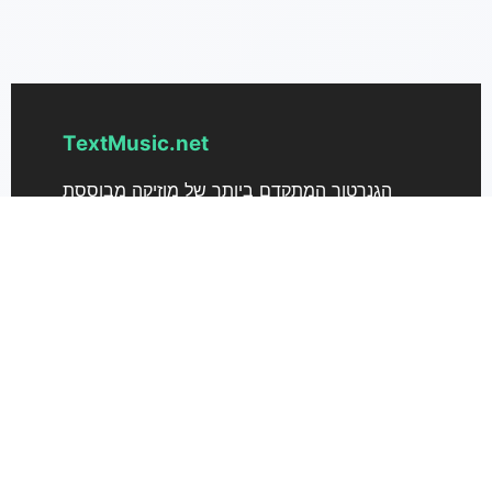
TextMusic.net
הגנרטור המתקדם ביותר של מוזיקה מבוססת
בינה מלאכותית להמרת טקסט למוזיקה. הפוך מיד
את הרעיונות שלך לשירים ייחודיים עם
textmusic.net.
תמיכה
תמחור
צור קשר
TextMusic 3.0
רישיון מסחרי למוזיקה