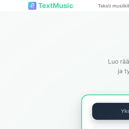
TextMusic
Teksti musiiki
Luo rää
ja t
Yks