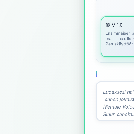
🟣 V 1.0
Ensimmäisen 
malli ilmaisille 
Peruskäyttöön