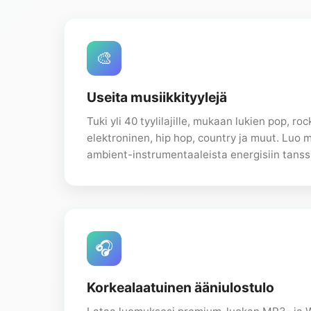
🎨
Useita musiikkityylejä
Tuki yli 40 tyylilajille, mukaan lukien pop, roc
elektroninen, hip hop, country ja muut. Luo m
ambient-instrumentaaleista energisiin tanssi
🎧
Korkealaatuinen ääniulostulo