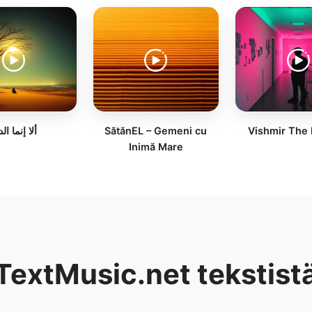
ألا إنما الد
SătănEL – Gemeni cu
Vishmir The
Inimă Mare
 TextMusic.net tekstist