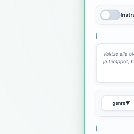
Inst
genre
▼