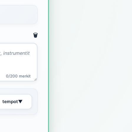
🗑️
0/200 merkit
tempot
▼