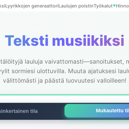
ksi
Lyyrikkojen generaattori
Laulujen poistin
Työkalut
Hinnoi
▼
Teksti musiikiksi
tälöityjä lauluja vaivattomasti—sanoitukset, 
yylit sormiesi ulottuvilla. Muuta ajatuksesi laul
välittömästi ja päästä luovuutesi valloilleen!
Mukautettu ti
inkertainen tila