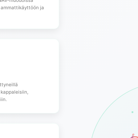
 WAV-muodoissa
tä ammattikäyttöön ja
ttyneillä
kappaleisiin,
iin.
Er