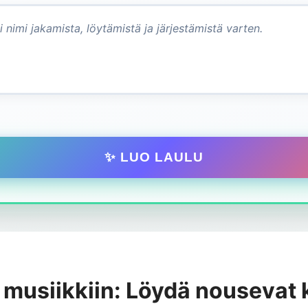
✨ LUO LAULU
 musiikkiin: Löydä nousevat