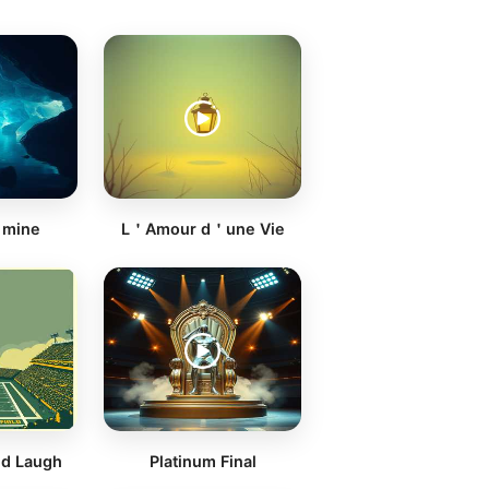
 mine
L＇Amour d＇une Vie
nd Laugh
Platinum Final