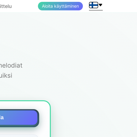
ttelu
Aloita käyttäminen
melodiat
uiksi
la