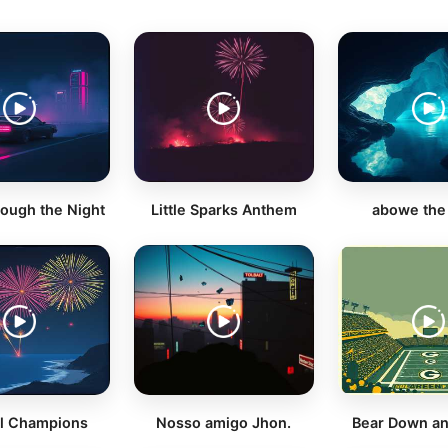
rough the Night
Little Sparks Anthem
abowe the
l Champions
Nosso amigo Jhon.
Bear Down a