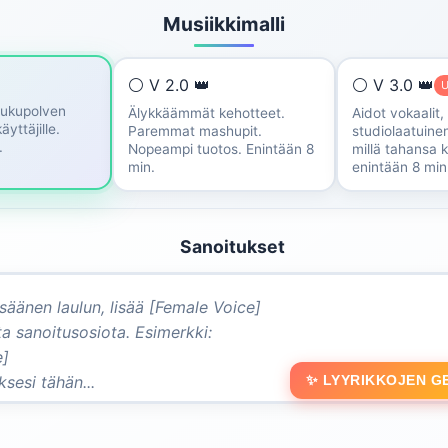
Musiikkimalli
⚪ V 2.0 👑
⚪ V 3.0 👑
U
sukupolven
Älykkäämmät kehotteet.
Aidot vokaalit,
käyttäjille.
Paremmat mashupit.
studiolaatuinen
.
Nopeampi tuotos. Enintään 8
millä tahansa ki
min.
enintään 8 min
Sanoitukset
✨ LYYRIKKOJEN G