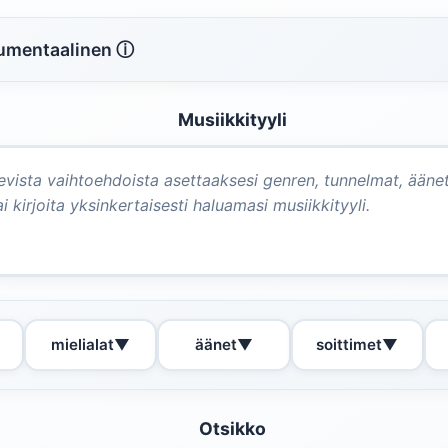
rumentaalinen ⓘ
Musiikkityyli
mielialat
▼
äänet
▼
soittimet
▼
Otsikko