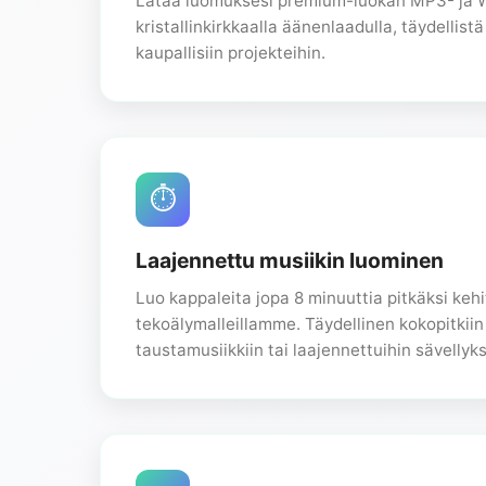
Lataa luomuksesi premium-luokan MP3- ja
kristallinkirkkaalla äänenlaadulla, täydellis
kaupallisiin projekteihin.
⏱️
Laajennettu musiikin luominen
Luo kappaleita jopa 8 minuuttia pitkäksi kehi
tekoälymalleillamme. Täydellinen kokopitkiin 
taustamusiikkiin tai laajennettuihin sävellyks