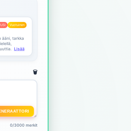
USI
Vuotuinen
 ääni, tarkka
elellä,
uuttia.
Lisää
🗑️
ENERAATTORI
0/3000 merkit