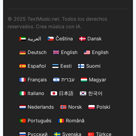
© 2025 TextMusic.net. Todos los derechos
reservados. Crea música con IA.
العربية
Čeština
Dansk
Deutsch
English
English
Español
Eesti
Suomi
Français
עברית
Magyar
Italiano
日本語
한국어
Nederlands
Norsk
Polski
Português
Română
Русский
Svenska
Türkçe