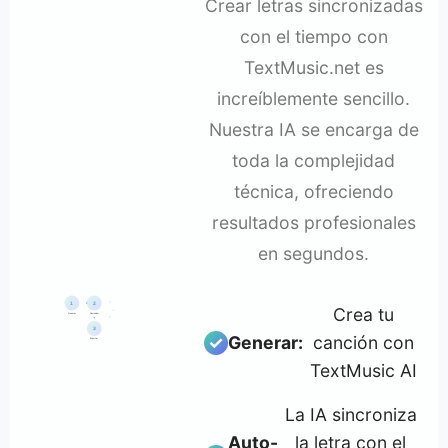
Crear letras sincronizadas
con el tiempo con
TextMusic.net es
increíblemente sencillo.
Nuestra IA se encarga de
toda la complejidad
técnica, ofreciendo
resultados profesionales
en segundos.
♪
1
2
Crea tu
♫
Generar
Sincronizar
♬
3
Generar:
canción con
Exportar
TextMusic AI
La IA sincroniza
Auto-
la letra con el