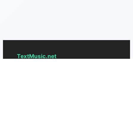
TextMusic.net
A legfejlettebb mesterséges intelligencia
alapú zenealkotó, ami szöveget zenévé
alakít. Azonnal alakítsd át ötleteidet egyedi
dalokká a textmusic.net segítségével.
Támogatás
Árazás
Lépjen kapcsolatba velünk