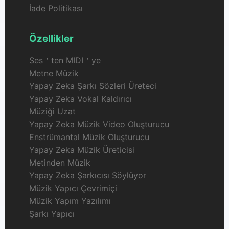
İade Politikası
Özellikler
Ses＇ten MIDI＇ye
Metne Müzik
Yapay Zeka Şarkı Sözleri Üreteci
Yapay Zeka Vokal Kaldırıcı
Müziği Uzat
Yapay Zeka Müzik Video Oluşturucu
Enstrümantal Müzik Oluşturucu
Yapay Zeka Müzik Üreticisi
Metinden Müzik
Yapay Zeka Şarkıcısı Söylüyor
Müzik Yapıcı Çevrimiçi
Müzik Yapım Yazılımı
Şarkı Yapıcı