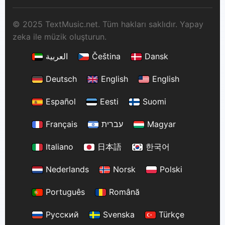
© 2025 TextMusic.net. Tüm hakları saklıdır. Yapay
zeka ile müzik oluşturun.
العربية
Čeština
Dansk
Deutsch
English
English
Español
Eesti
Suomi
Français
עברית
Magyar
Italiano
日本語
한국어
Nederlands
Norsk
Polski
Português
Română
Русский
Svenska
Türkçe