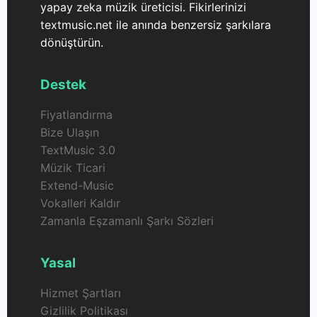
yapay zeka müzik üreticisi. Fikirlerinizi
textmusic.net ile anında benzersiz şarkılara
dönüştürün.
Destek
Fiyatlandırma
Bize Ulaşın
TextMusic 3.0
Müzik Ticari
Extend-Music
Vokalleri Kaldır
Zamanla Eşzamanlı Şarkı Sözleri
Yasal
Hizmet Şartları
Gizlilik Politikası