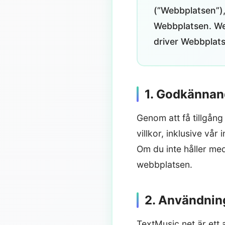
(”Webbplatsen”), 
Webbplatsen. Web
driver Webbplats
1. Godkännand
Genom att få tillgång
villkor, inklusive vår
Om du inte håller med 
webbplatsen.
2. Användnin
TextMusic.net är ett 