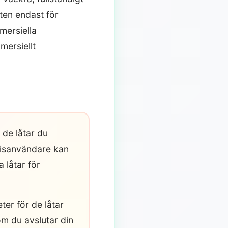
ten endast för
mersiella
mersiellt
 de låtar du
tisanvändare kan
 låtar för
ter för de låtar
om du avslutar din