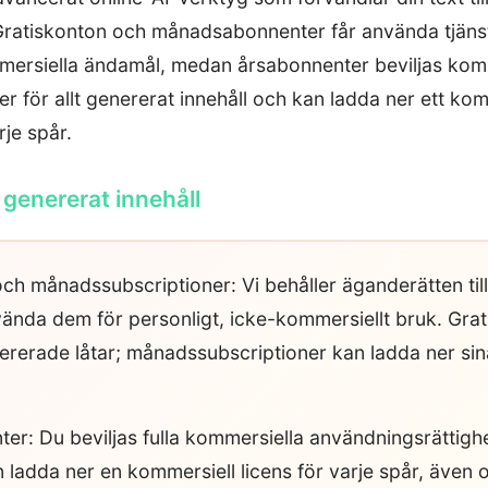
ratiskonton och månadsabonnenter får använda tjäns
mersiella ändamål, medan årsabonnenter beviljas kom
r för allt genererat innehåll och kan ladda ner ett kom
rje spår.
l genererat innehåll
ch månadssubscriptioner: Vi behåller äganderätten till
vända dem för personligt, icke-kommersiellt bruk. Gra
ererade låtar; månadssubscriptioner kan ladda ner sina
er: Du beviljas fulla kommersiella användningsrättighe
 ladda ner en kommersiell licens för varje spår, även 