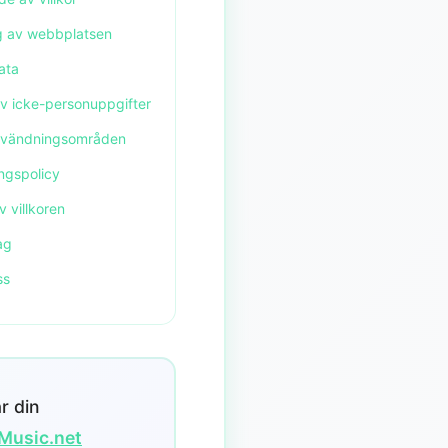
g av webbplatsen
ata
av icke-personuppgifter
användningsområden
ingspolicy
v villkoren
ag
ss
r din
tMusic.net