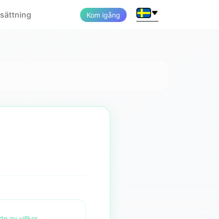
ssättning
Kom igång
e av villkor