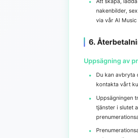
Att skapa, ladda
nakenbilder, sexu
via vår AI Music
6. Återbetaln
Uppsägning av p
Du kan avbryta d
kontakta vårt k
Uppsägningen träd
tjänster i slute
prenumerationsa
Prenumerationsav