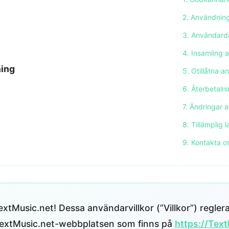
2. Användnin
3. Användard
4. Insamling 
ning
5. Otillåtna 
6. Återbetaln
7. Ändringar a
8. Tillämplig l
9. Kontakta o
xtMusic.net! Dessa användarvillkor (”Villkor”) reglera
extMusic.net-webbplatsen som finns på
https://Tex