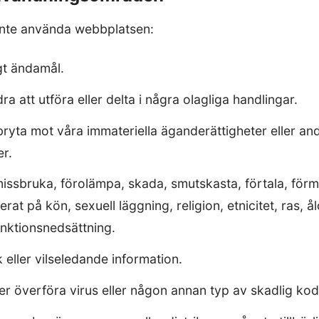
 inte använda webbplatsen:
gt ändamål.
a att utföra eller delta i några olagliga handlingar.
 bryta mot våra immateriella äganderättigheter eller an
r.
missbruka, förolämpa, skada, smutskasta, förtala, för
rat på kön, sexuell läggning, religion, etnicitet, ras, ål
unktionsnedsättning.
k eller vilseledande information.
ler överföra virus eller någon annan typ av skadlig kod