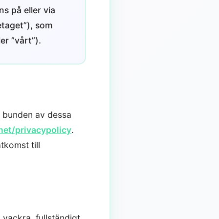
s på eller via
etaget”), som
r ”vårt”).
ra bunden av dessa
net/privacypolicy
.
tkomst till
 vackra, fullständigt