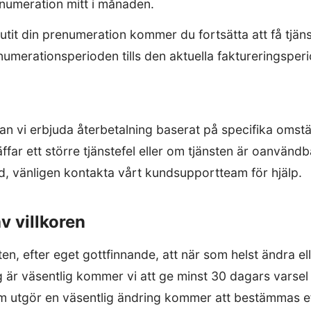
enumeration mitt i månaden.
rutit din prenumeration kommer du fortsätta att få tjän
umerationsperioden tills den aktuella faktureringsper
 kan vi erbjuda återbetalning baserat på specifika omstä
ffar ett större tjänstefel eller om tjänsten är oanvänd
, vänligen kontakta vårt kundsupportteam för hjälp.
v villkoren
ten, efter eget gottfinnande, att när som helst ändra el
g är väsentlig kommer vi att ge minst 30 dagars varsel 
som utgör en väsentlig ändring kommer att bestämmas ef