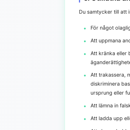
Du samtycker till att
För något olagli
Att uppmana andr
Att kränka eller
äganderättighete
Att trakassera, 
diskriminera base
ursprung eller f
Att lämna in fals
Att ladda upp el