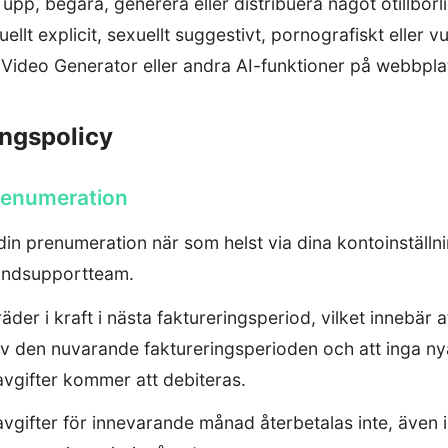
 upp, begära, generera eller distribuera något otillbörl
ellt explicit, sexuellt suggestivt, pornografiskt eller vu
 Video Generator eller andra AI-funktioner på webbpla
ingspolicy
renumeration
in prenumeration när som helst via dina kontoinställni
undsupportteam.
er i kraft i nästa faktureringsperiod, vilket innebär at
t av den nuvarande faktureringsperioden och att inga ny
vgifter kommer att debiteras.
gifter för innevarande månad återbetalas inte, även i 