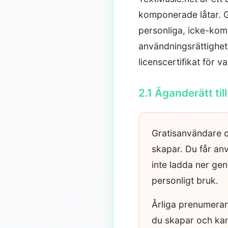
komponerade låtar. G
personliga, icke-kom
användningsrättighete
licenscertifikat för va
2.1 Äganderätt til
Gratisanvändare o
skapar. Du får an
inte ladda ner gen
personligt bruk.
Årliga prenumerant
du skapar och kan