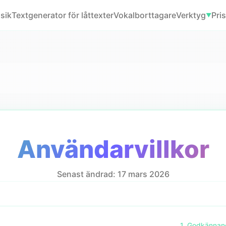
usik
Textgenerator för låttexter
Vokalborttagare
Verktyg
Pri
▼
Användarvillkor
Senast ändrad: 17 mars 2026
1. Godkännand