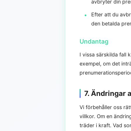
avbryter din pr
Efter att du avb
den betalda pren
Undantag
I vissa särskilda fall
exempel, om det inträ
prenumerationsperiod
7. Ändringar a
Vi förbehåller oss rät
villkor. Om en ändrin
träder i kraft. Vad 