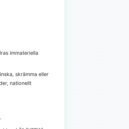
dras immateriella
minska, skrämma eller
der, nationellt
.