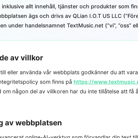
inklusive allt innehåll, tjänster och produkter som finn
bplatsen ägs och drivs av QLian I.O.T US LLC (”För
en under handelsnamnet TextMusic.net (”vi”, ”oss” elle
e av villkor
 till eller använda vår webbplats godkänner du att va
 integritetspolicy som finns på
https://www.textmusic.
om någon del av villkoren har du inte tillåtelse att få å
g av webbplatsen
avancerat online-AI-verktyg som förvandlar din text till