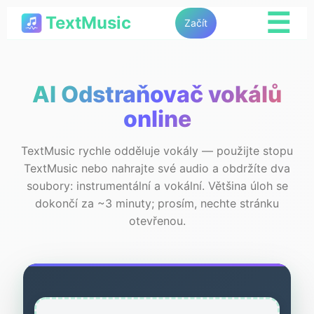
☰
TextMusic
Začít
AI Odstraňovač vokálů
online
TextMusic rychle odděluje vokály — použijte stopu
TextMusic nebo nahrajte své audio a obdržíte dva
soubory: instrumentální a vokální. Většina úloh se
dokončí za ~3 minuty; prosím, nechte stránku
otevřenou.