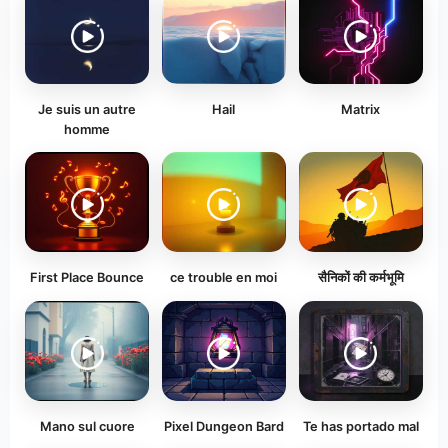
Je suis un autre
Hail
Matrix
homme
First Place Bounce
ce trouble en moi
सैनिकों की कर्मभूमि
Mano sul cuore
Pixel Dungeon Bard
Te has portado mal