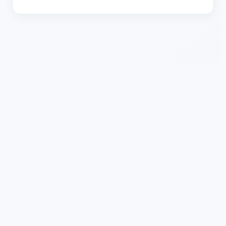
Ano. Vaše soubory jsou zpracovávány bezpečně a nejsou
sdíleny s žádnými třetími stranami. Nahrané stopy jsou po
zpracování smazány, aby byla chráněna vaše soukromí.