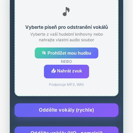
🎵
Vyberte píseň pro odstranění vokálů
Vyberte z vaší hudební knihovny nebo
nahrajte vlastní audio soubor
📂 Prohlížet mou hudbu
NEBO
📤 Nahrát zvuk
Podporuje MP3, WAV
Oddělte vokály (rychle)