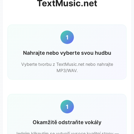
TextMusic.net
1
Nahrajte nebo vyberte svou hudbu
Vyberte tvorbu z TextMusic.net nebo nahrajte
MP3/WAV.
1
Okamžitě odstraňte vokály
Jedním kliknutím se vytvoří vysoce kvalitní stopy —