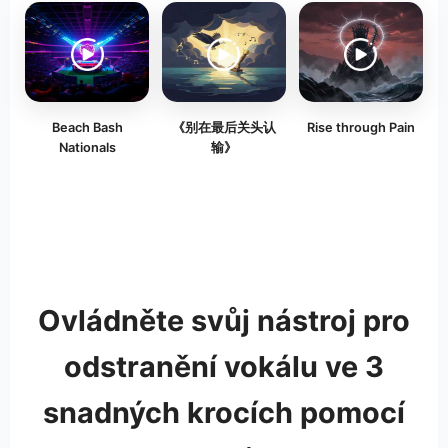
Beach Bash
《别在最后关头认
Rise through Pain
Nationals
输》
Ovládněte svůj nástroj pro
odstranění vokálu ve 3
snadných krocích pomocí