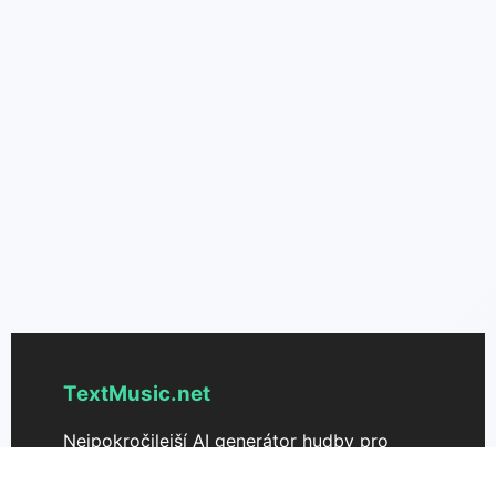
TextMusic.net
Nejpokročilejší AI generátor hudby pro
přeměnu textu na hudbu. Okamžitě