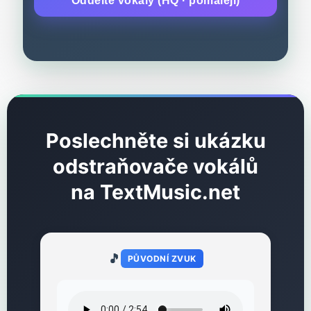
Oddělte vokály (HQ · pomaleji)
Poslechněte si ukázku
odstraňovače vokálů
na TextMusic.net
🎵
PŮVODNÍ ZVUK