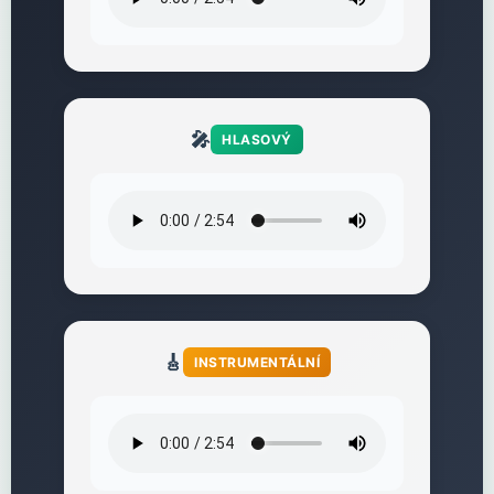
🎤
HLASOVÝ
🎸
INSTRUMENTÁLNÍ