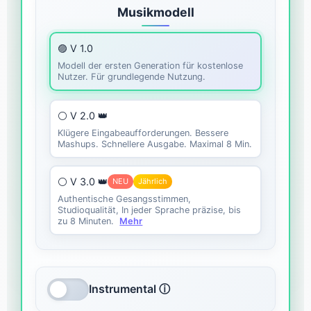
Musikmodell
🟣 V 1.0
Modell der ersten Generation für kostenlose
Nutzer. Für grundlegende Nutzung.
⚪ V 2.0 👑
Klügere Eingabeaufforderungen. Bessere
Mashups. Schnellere Ausgabe. Maximal 8 Min.
⚪ V 3.0 👑
NEU
Jährlich
Authentische Gesangsstimmen,
Studioqualität, In jeder Sprache präzise, bis
zu 8 Minuten.
Mehr
Instrumental ⓘ