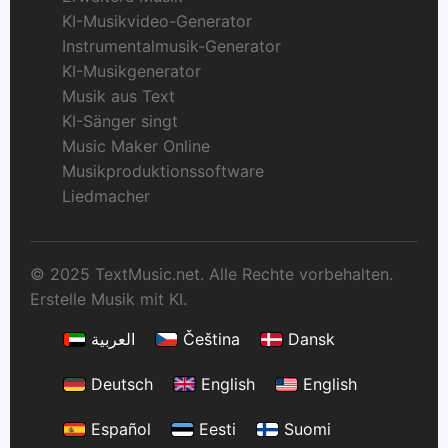
KI-Musikvideo-Generator
Instrumentalmusik-Generator
KI-Musikgenerator
Musik aus Text
KI-Sänger singt
Music Maker Online
Musikproduktionssoftware
Liedmacher
© 2025 TextMusic.net. Alle Rechte vorbehalten.
Erstelle Musik mit KI.
العربية
Čeština
Dansk
Deutsch
English
English
Español
Eesti
Suomi