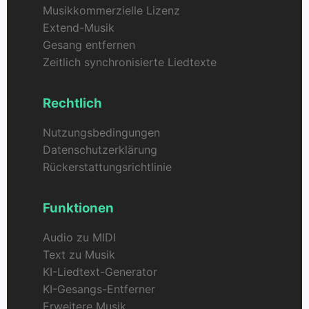
Musikkommerzielle Lizenz
Extend-Musik
Gesang entfernen
Zeitlich synchronisierte Liedtexte
Rechtlich
Nutzungsbedingungen
Datenschutzerklärung
Rückerstattungsrichtlinie
Funktionen
Audio zu MIDI
Text zu Musik
KI-Liedtext-Generator
KI-Gesangs-Entferner
Erweitere Musik