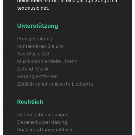
deine Ideen sofort in einzigartige Songs mit
textmusic.net.
Unterstützung
Preisgestaltung
Kontaktieren Sie uns
TextMusic 3.0
Musikkommerzielle Lizenz
Extend-Musik
Gesang entfernen
Zeitlich synchronisierte Liedtexte
Rechtlich
Nutzungsbedingungen
Datenschutzerklärung
Rückerstattungsrichtlinie