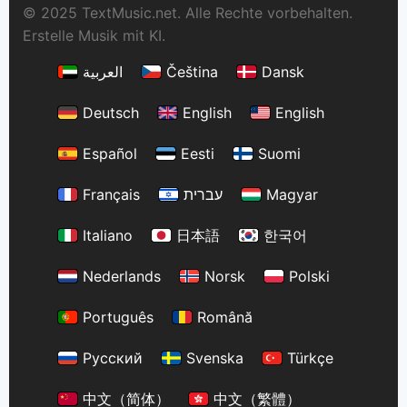
© 2025 TextMusic.net. Alle Rechte vorbehalten.
Erstelle Musik mit KI.
العربية
Čeština
Dansk
Deutsch
English
English
Español
Eesti
Suomi
Français
עברית
Magyar
Italiano
日本語
한국어
Nederlands
Norsk
Polski
Português
Română
Русский
Svenska
Türkçe
中文（简体）
中文（繁體）