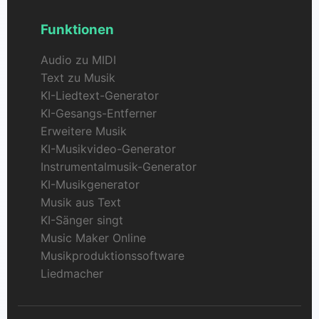
Funktionen
Audio zu MIDI
Text zu Musik
KI-Liedtext-Generator
KI-Gesangs-Entferner
Erweitere Musik
KI-Musikvideo-Generator
Instrumentalmusik-Generator
KI-Musikgenerator
Musik aus Text
KI-Sänger singt
Music Maker Online
Musikproduktionssoftware
Liedmacher