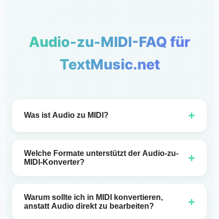
Audio-zu-MIDI-FAQ für
TextMusic.net
+
Was ist Audio zu MIDI?
Audio zu MIDI wandelt eine Audioaufnahme in
MIDI-Notendaten um, damit Sie Noten, Timing
Welche Formate unterstützt der Audio-zu-
+
MIDI-Konverter?
und Instrumente in einer DAW bearbeiten
können. TextMusic.net hilft Ihnen, schnell in
TextMusic.net unterstützt MP3 zu MIDI und
MIDI zu konvertieren und eine saubere MIDI-
WAV zu MIDI. Laden Sie eines der Formate
Warum sollte ich in MIDI konvertieren,
+
anstatt Audio direkt zu bearbeiten?
Datei im .mid-Format herunterzuladen.
hoch, führen Sie Audio zu MIDI aus, dann