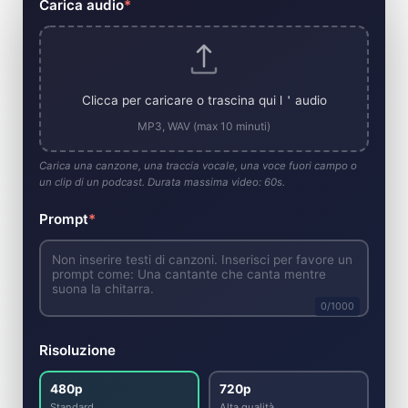
Carica audio
*
Clicca per caricare o trascina qui l＇audio
MP3, WAV (max 10 minuti)
Carica una canzone, una traccia vocale, una voce fuori campo o
un clip di un podcast. Durata massima video: 60s.
Prompt
*
0
/1000
Risoluzione
480p
720p
Standard
Alta qualità