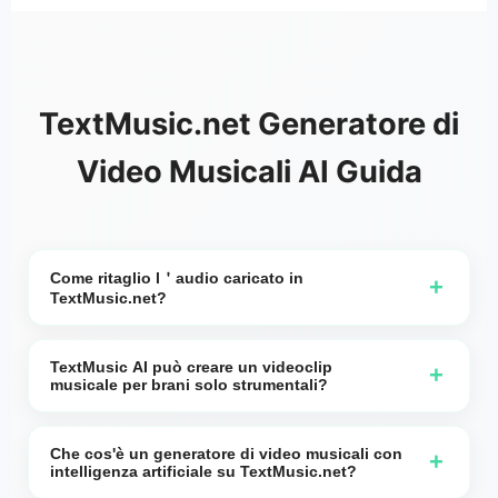
TextMusic.net Generatore di
Video Musicali AI Guida
Come ritaglio l＇audio caricato in
+
TextMusic.net?
Quando crei un video usando musica generata da
TextMusic.net o il tuo audio caricato, devi impostare
TextMusic AI può creare un videoclip
+
musicale per brani solo strumentali?
un＇ora di Inizio Taglio (Trim Start) e un＇ora di Fine
Taglio (Trim End). L＇orario di Fine Taglio è
Sì. Puoi generare un video musicale a partire da una
fondamentale. Imposta il punto di fine dopo che una
traccia strumentale che hai creato su TextMusic AI o
Che cos'è un generatore di video musicali con
+
intelligenza artificiale su TextMusic.net?
riga di testo di una canzone o una frase parlata è
da una traccia strumentale che carichi. Nel menu a