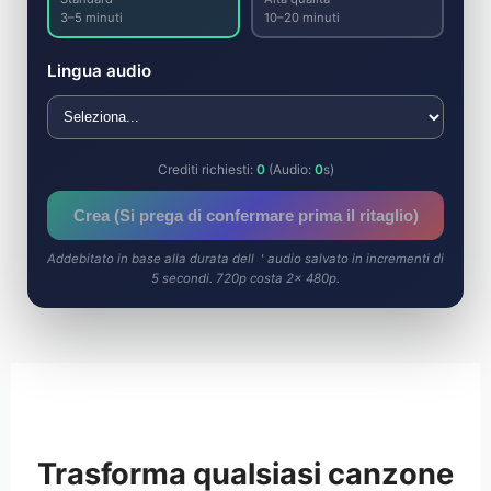
3–5 minuti
10–20 minuti
Lingua audio
Crediti richiesti:
0
(Audio:
0
s)
Crea (Si prega di confermare prima il ritaglio)
Addebitato in base alla durata dell＇audio salvato in incrementi di
5 secondi. 720p costa 2× 480p.
Trasforma qualsiasi canzone