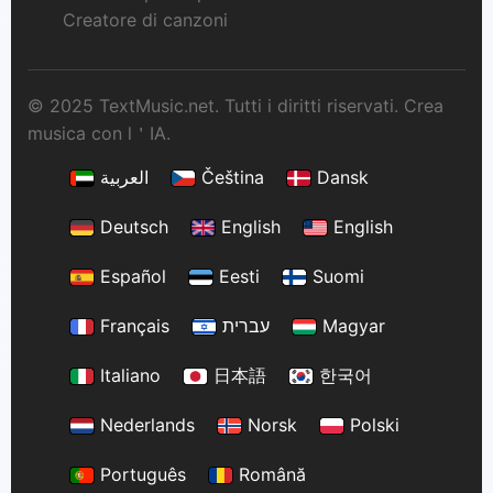
Creatore di canzoni
© 2025 TextMusic.net. Tutti i diritti riservati. Crea
musica con l＇IA.
العربية
Čeština
Dansk
Deutsch
English
English
Español
Eesti
Suomi
Français
עברית
Magyar
Italiano
日本語
한국어
Nederlands
Norsk
Polski
Português
Română