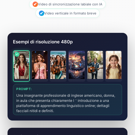
✔
Video di sincronizzazione labiale con IA
✔
Video verticale in formato breve
Generatore di video musicali con IA
Esempi di risoluzione 480p
PROMPT:
Una insegnante professionale di inglese americano, donna,
in aula che presenta chiaramente l＇introduzione a una
piattaforma di apprendimento linguistico online; dettagli
facciali nitidi e definiti.