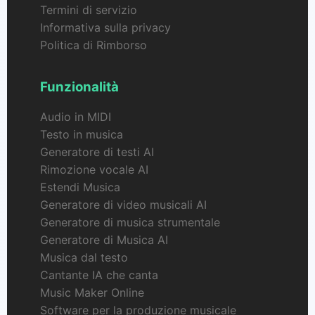
Termini di servizio
Informativa sulla privacy
Politica di Rimborso
Funzionalità
Audio in MIDI
Testo in musica
Generatore di testi AI
Rimozione vocale AI
Estendi Musica
Generatore di video musicali AI
Generatore di musica strumentale
Generatore di Musica AI
Musica dal testo
Cantante IA che canta
Music Maker Online
Software per la produzione musicale