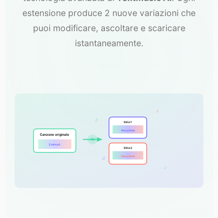
estensione produce 2 nuove variazioni che
puoi modificare, ascoltare e scaricare
istantaneamente.
♪
♪
Stile 1
Fino a 8 min
Canzone originale
AI
2 minuti
Stile 2
Fino a 8 min
♫
♫