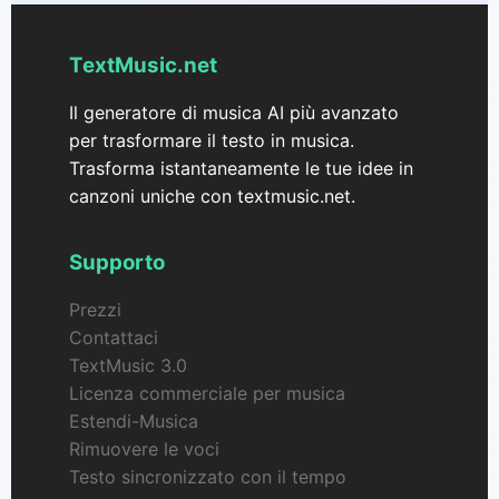
TextMusic.net
Il generatore di musica AI più avanzato
per trasformare il testo in musica.
Trasforma istantaneamente le tue idee in
canzoni uniche con textmusic.net.
Supporto
Prezzi
Contattaci
TextMusic 3.0
Licenza commerciale per musica
Estendi-Musica
Rimuovere le voci
Testo sincronizzato con il tempo