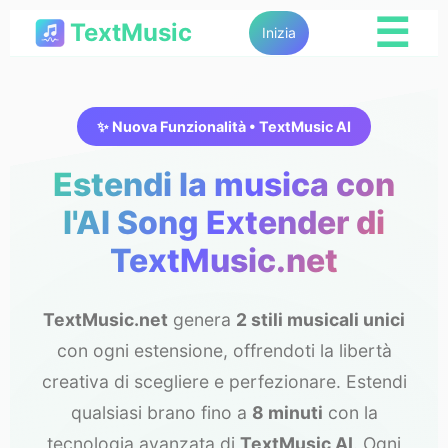
☰
TextMusic
Inizia
✨ Nuova Funzionalità • TextMusic AI
Estendi la musica con
l'AI Song Extender di
TextMusic.net
TextMusic.net
genera
2 stili musicali unici
con ogni estensione, offrendoti la libertà
creativa di scegliere e perfezionare. Estendi
qualsiasi brano fino a
8 minuti
con la
tecnologia avanzata di
TextMusic AI
. Ogni