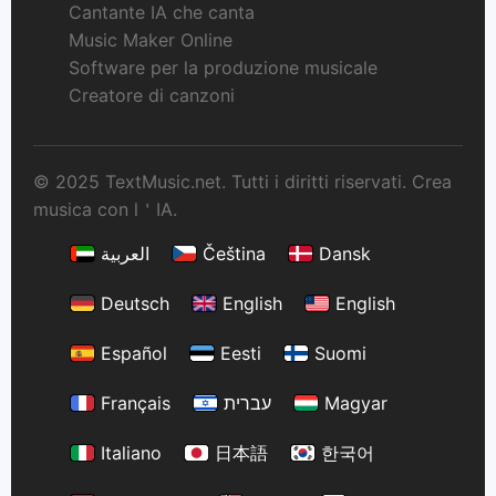
Cantante IA che canta
Music Maker Online
Software per la produzione musicale
Creatore di canzoni
© 2025 TextMusic.net. Tutti i diritti riservati. Crea
musica con l＇IA.
العربية
Čeština
Dansk
Deutsch
English
English
Español
Eesti
Suomi
Français
עברית
Magyar
Italiano
日本語
한국어