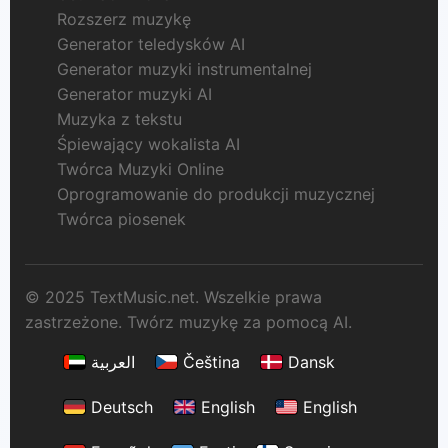
Rozszerz muzykę
Generator teledysków AI
Generator muzyki instrumentalnej
Generator muzyki AI
Muzyka z tekstu
Śpiewający wokalista AI
Twórca Muzyki Online
Oprogramowanie do produkcji muzycznej
Twórca piosenek
© 2025 TextMusic.net. Wszelkie prawa
zastrzeżone. Twórz muzykę za pomocą AI.
العربية
Čeština
Dansk
Deutsch
English
English