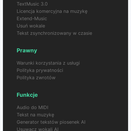
TextMusic 3.0
Licencja komercyjna na muzykę
Extend-Music
Usuń wokale
Tekst zsynchronizowany w czasie
Prawny
Warunki korzystania z usługi
Polityka prywatności
Polityka zwrotów
Funkcje
Audio do MIDI
Tekst na muzykę
Generator tekstów piosenek AI
Usuwacz wokali AI