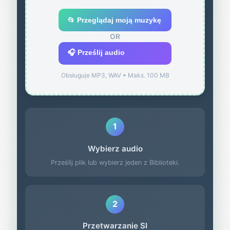
📂 Przeglądaj moją muzykę
OR
🎧 Prześlij audio
Obsługuje MP3, WAV • Maks. 100 MB
1
Wybierz audio
Prześlij plik lub wybierz jeden z Biblioteki.
2
Przetwarzanie SI