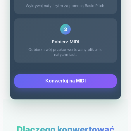
Wykrywaj nuty i rytm za pomocą Basic Pitch.
3
Pobierz MIDI
Odbierz swój przekonwertowany plik .mid
natychmiast.
Konwertuj na MIDI
Dlaczego konwertować