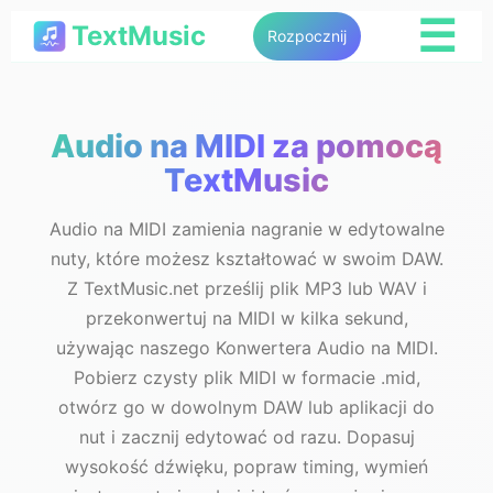
☰
TextMusic
Rozpocznij
Audio na MIDI za pomocą
TextMusic
Audio na MIDI zamienia nagranie w edytowalne
nuty, które możesz kształtować w swoim DAW.
Z TextMusic.net prześlij plik MP3 lub WAV i
przekonwertuj na MIDI w kilka sekund,
używając naszego Konwertera Audio na MIDI.
Pobierz czysty plik MIDI w formacie .mid,
otwórz go w dowolnym DAW lub aplikacji do
nut i zacznij edytować od razu. Dopasuj
wysokość dźwięku, popraw timing, wymień