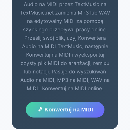
Audio na MIDI przez TextMusic na
TextMusic.net zamienia MP3 lub WAV
na edytowalny MIDI za pomocą
szybkiego przepływu pracy online.
Prześlij swój plik, użyj Konwertera
Audio na MIDI TextMusic, następnie
Konwertuj na MIDI i wyeksportuj
czysty plik MIDI do aranżacji, remixu
lub notacji. Pasuje do wyszukiwań
Audio na MIDI, MP3 na MIDI, WAV na
MIDI i Konwertuj na MIDI online.
🎵 Konwertuj na MIDI