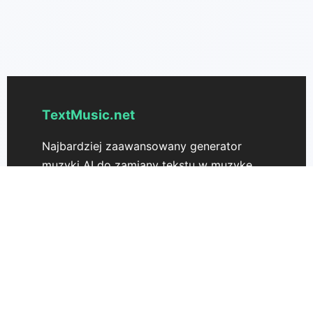
TextMusic.net
Najbardziej zaawansowany generator
muzyki AI do zamiany tekstu w muzykę.
Natychmiast przekształć swoje pomysły w
unikalne piosenki za pomocą
textmusic.net.
Wsparcie
Cennik