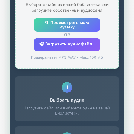
Выберите файл из вашей библиотеки или
загрузите собственный аудиофайл
📂 Просмотреть мою
музыку
OR
🎧 Загрузить аудиофайл
Поддерживает MP3, WAV • Макс 100 МБ
1
Выбрать аудио
Загрузите файл или выберите один из вашей
Библиотеки.