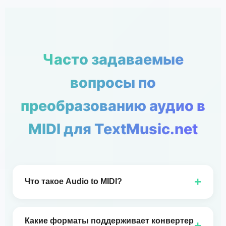
Часто задаваемые
вопросы по
преобразованию аудио в
MIDI для TextMusic.net
+
Что такое Audio to MIDI?
Audio в MIDI преобразует аудиозапись в
данные MIDI-нот, чтобы вы могли
Какие форматы поддерживает конвертер
+