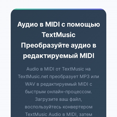
как вы конвертировали в MIDI, примените
лёгкую квантизацию и удалите лишние
ноты, чтобы отполировать финальный MIDI.
Аудио в MIDI с помощью
TextMusic
Преобразуйте аудио в
редактируемый MIDI
Audio в MIDI от TextMusic на
TextMusic.net преобразует MP3 или
WAV в редактируемый MIDI с
быстрым онлайн-процессом.
Загрузите ваш файл,
воспользуйтесь конвертером
TextMusic Audio в MIDI, затем