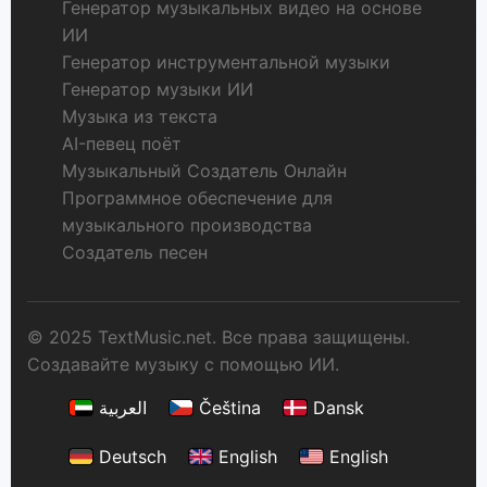
Генератор музыкальных видео на основе
ИИ
Генератор инструментальной музыки
Генератор музыки ИИ
Музыка из текста
AI-певец поёт
Музыкальный Создатель Онлайн
Программное обеспечение для
музыкального производства
Создатель песен
© 2025 TextMusic.net. Все права защищены.
Создавайте музыку с помощью ИИ.
العربية
Čeština
Dansk
Deutsch
English
English