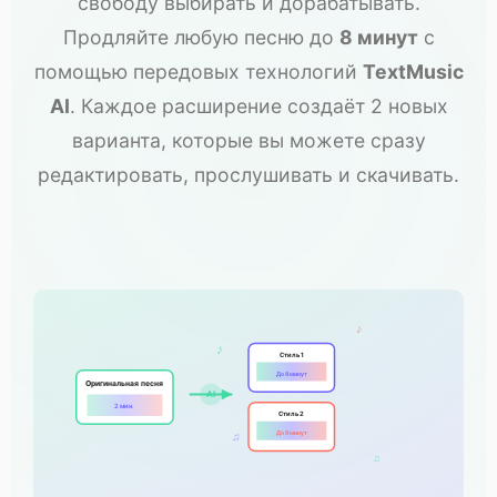
свободу выбирать и дорабатывать.
Продляйте любую песню до
8 минут
с
помощью передовых технологий
TextMusic
AI
. Каждое расширение создаёт 2 новых
варианта, которые вы можете сразу
редактировать, прослушивать и скачивать.
♪
♪
Стиль 1
До 8 минут
Оригинальная песня
AI
2 мин.
Стиль 2
До 8 минут
♫
♫