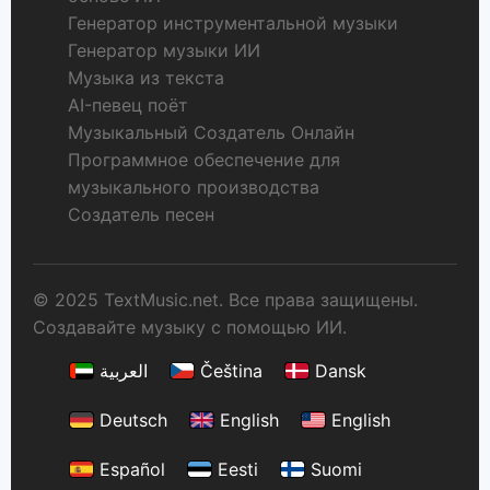
Генератор инструментальной музыки
Генератор музыки ИИ
Музыка из текста
AI-певец поёт
Музыкальный Создатель Онлайн
Программное обеспечение для
музыкального производства
Создатель песен
© 2025 TextMusic.net. Все права защищены.
Создавайте музыку с помощью ИИ.
العربية
Čeština
Dansk
Deutsch
English
English
Español
Eesti
Suomi