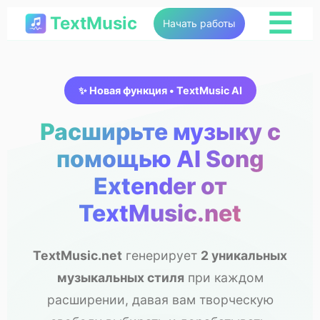
☰
TextMusic
Начать работы
✨ Новая функция • TextMusic AI
Расширьте музыку с
помощью AI Song
Extender от
TextMusic.net
TextMusic.net
генерирует
2 уникальных
музыкальных стиля
при каждом
расширении, давая вам творческую