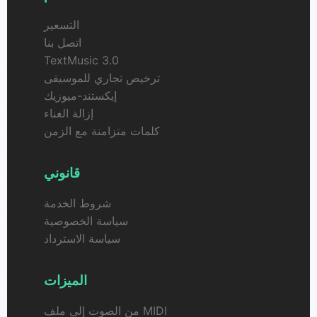
التسعير
اتصل بنا
TextMusic 3.0
ترخيص تجاري للموسيقى
إيكستند-ميوزيك
إزالة الغناء
كلمات متزامنة مع الزمن
قانوني
شروط الخدمة
سياسة الخصوصية
سياسة الاسترداد
الميزات
من الصوت إلى ملف MIDI