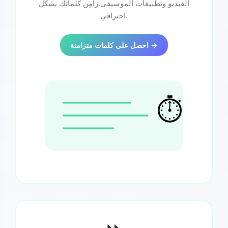
الفيديو وتطبيقات الموسيقى.زامِن كلماتك بشكل
احترافي.
احصل على كلمات متزامنة →
⏱️