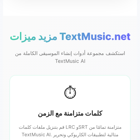
مزید ميزات TextMusic.net
♬
استكشف مجموعة أدوات إنشاء الموسيقى الكاملة من
TextMusic AI
⏱️
كلمات متزامنة مع الزمن
قم بتنزيل ملفات كلمات LRC وSRT متزامنة تمامًا من
TextMusic AI. مثالية لتطبيقات الكاريوكي وتحرير