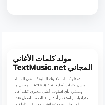
طناعي
TextMusic
قى
🎵
مولد كلمات الأغاني
TextMusic.net المجاني
تحتاج كلمات لأغنيتك التالية؟ منشئ الكلمات
المجاني من TextMusic AI ينشئ كلمات أصلية
ومبتكرة بأي أسلوب. أنشئ محتوى كتابة أغاني
احترافيًا، ثم استخدم أداة إزالة الصوت لفصل غنائك
المسجل. مجموعة إنشاء موسيقى كاملة من