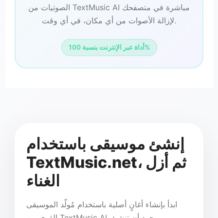
الصوتيات من TextMusic AI مباشرة في متصفحك
لإزالة الأصوات من أي مكان، في أي وقت.
أداة عبر الإنترنت بنسبة 100%
إنشئ موسيقى باستخدام
TextMusic.net، ثم أزل
الغناء
ابدأ بإنشاء أغانٍ أصلية باستخدام مُولّد الموسيقى
القوي من TextMusic AI. بمجرد أن تنشئ