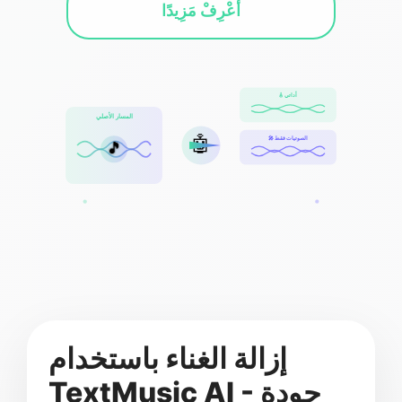
أَعْرِفْ مَزِيدًا
🎸 أداتي
المسار الأصلي
🤖
🎤 الصوتيات فقط
🎵
إزالة الغناء باستخدام
TextMusic AI - جودة