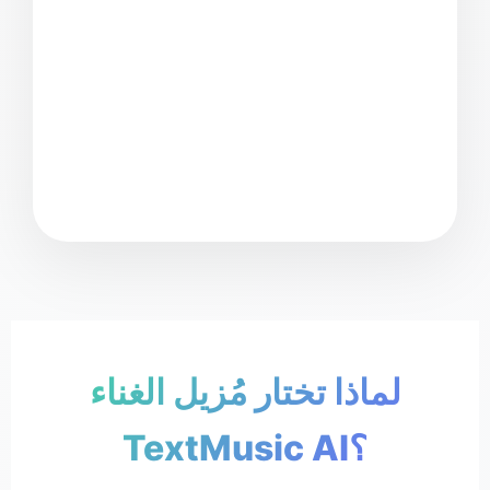
اي
لماذا تختار مُزيل الغناء
TextMusic AI؟
🎸 أداتي
لا غناء