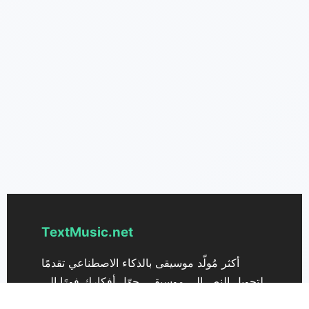
TextMusic.net
أكثر مُولّد موسيقى بالذكاء الاصطناعي تقدمًا
لتحويل النص إلى موسيقى. حوّل أفكارك فورًا إلى
أغاني فريدة مع textmusic.net.