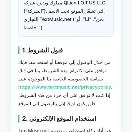
مملوك وتديره شركة QLian I.O.T US LLC
(″الشركة″)، التي تشغّل الموقع تحت الاسم
التجاري TextMusic.net (″نحن″، ″لنا″، أو
″خاصتنا″).
1. قبول الشروط
من خلال الوصول إلى موقعنا أو استخدامه، فإنك
توافق على الالتزام بهذه الشروط، بما في ذلك
سياسة الخصوصية الخاصة بنا الموجودة على
https://www.textmusic.net/privacypolicy
.
إذا كنت لا توافق على أي جزء من هذه الشروط،
فلن يكون لديك إذن بالوصول إلى الموقع.
2. استخدام الموقع الإلكتروني
TextMusic.net هي أداة ذكاء اصطناعي متقدمة