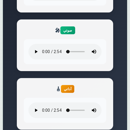
🎤
صوتي
🎸
أداتي