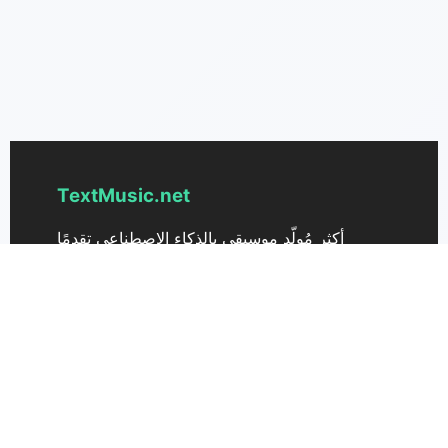
TextMusic.net
أكثر مُولّد موسيقى بالذكاء الاصطناعي تقدمًا
لتحويل النص إلى موسيقى. حوّل أفكارك فورًا إلى
أغاني فريدة مع textmusic.net.
الدعم
التسعير
اتصل بنا
TextMusic 3.0