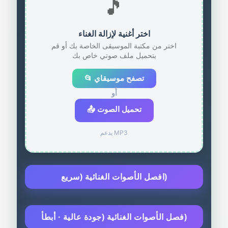
🎵
اختر أغنية لإزالة الغناء
اختر من مكتبة الموسيقى الخاصة بك أو قم
بتحميل ملف صوتي خاص بك
📂 تصفح موسيقاي
أَو
📤 تحميل الصوت
يدعم MP3
افصل الأصوات الغنائية (سريع)
فصل الأصوات الغنائية (جودة عالية · أبطأ)